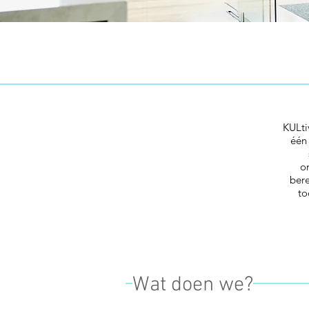
KULti
één 
o
bere
to
Wat doen we?