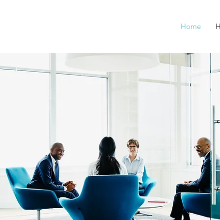
Home
H