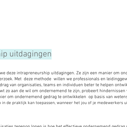
hip uitdagingen
 we deze intrapreneurship uitdagingen. Ze zijn een manier om o
erzoek. Met deze methode willen we professionals en leidingge
ag van organisaties, teams en individuen beter te helpen ontwik
wt zo aan de wil om ondernemend te zijn, probeert hindernissen 
manier om ondernemend gedrag te ontwikkelen op basis van weten
 in de praktijk kan toepassen, wanneer het jou of je medewerkers uit
isaties tegenop lopen is hoe het effectieve ondernemend gedrag