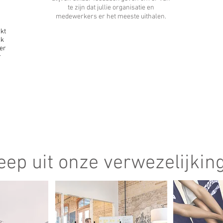
te zijn dat jullie organisatie en
n
medewerkers er het meeste uithalen.
kt
ck
er
r
eep uit onze verwezelijkin