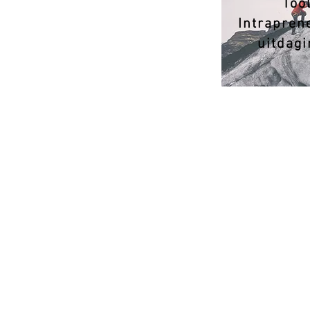
Tool
Intrapren
uitdag