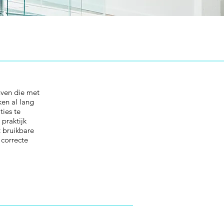
uven die met
en al lang
ies te
 praktijk
 bruikbare
 correcte