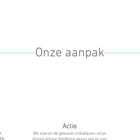
Onze aanpak
Actie
e
We voeren de gekozen initiatieven uit en
rs
blijven elkaar feedback geven om er van