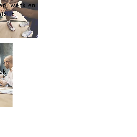
aap, werk en
lzijn
ek