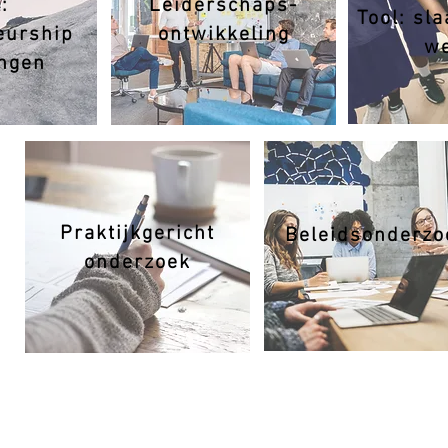
:
Leiderschaps-
Tool: sl
eurship
ontwikkeling
we
ingen
Praktijkgericht
Beleidsonderzo
onderzoek